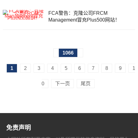
FCA警告：克隆公司FRCM
Management冒充Plus500网站！
文
1066
章
1
2
3
4
5
6
7
8
9
1
导
0
下一页
尾页
航
免责声明