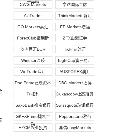
华金融
CWG Markets
亨达国际金融
AxiTrader
ThinkMarkets智汇
GO Markets高汇
FP Markets澳福
ForexClub福瑞斯
ZFX山海证券
澳洲百汇BCR
Tickmill外汇
Windsor温莎
EightCap澳洲易汇
WeTrade众汇
AUSFOREX澳汇
Doo Prime德璞资本
DBG Markets盾博
些
Tri拓利
Dukascopy杜高斯贝
SaxoBank盛宝银行
Swissquote瑞讯银行
GKFXPrime捷凯金
Pepperstone激石
常
融
HYCM兴业投资
易信easyMarkets