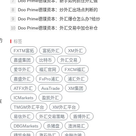
Doo Prime德璞资本：新手如何抓住外汇做
7
空赚
Doo Prime德璞资本：炒外汇出场点判断的
8
方法
Doo Prime德璞资本：外汇爆仓怎么办?给炒
9
外汇
Doo Prime德璞资本：外汇交易中加仓补仓
10
技巧
的
标签
FXTM富拓
富拓外汇
XM外汇
嘉盛集团
比特币
外汇交易
爱华外汇
福汇官网
FXCM福汇
嘉盛外汇
FxPro浦汇
浦汇外汇
ATFX外汇
AvaTrade
XM集团
ICMarkets
盈凯外汇
在
TMGM外汇平台
XM外汇平台
易信外汇
外汇交易策略
盾博外汇
DBGMarkets
杀猪盘
澳洲易汇
捷凯金融
激石外汇
金融诈骗