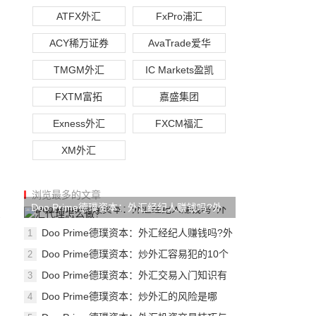
ATFX外汇
FxPro浦汇
ACY稀万证券
AvaTrade爱华
TMGM外汇
IC Markets盈凯
FXTM富拓
嘉盛集团
Exness外汇
FXCM福汇
XM外汇
浏览最多的文章
Doo Prime德璞资本：外汇经纪人赚钱吗?外
买
汇代
Doo Prime德璞资本：外汇经纪人赚钱吗?外
1
汇代
Doo Prime德璞资本：炒外汇容易犯的10个
2
错误
Doo Prime德璞资本：外汇交易入门知识有
3
？
什么？
Doo Prime德璞资本：炒外汇的风险是哪
4
些？