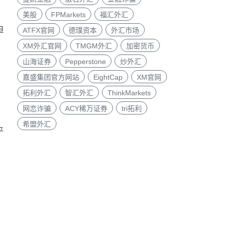
美股
FPMarkets
福汇外汇
但
ATFX官网
德璞资本
外汇市场
XM外汇官网
TMGM外汇
加密货币
山海证券
Pepperstone
炒外汇
嘉盛集团官方网站
EightCap
XM官网
拓利外汇
智汇外汇
ThinkMarkets
网恋诈骗
ACY稀万证券
tri拓利
希盟外汇
平