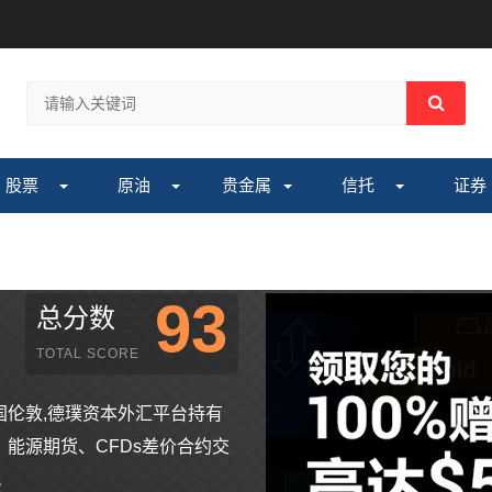
股票
原油
贵金属
信托
证券
93
总分数
TOTAL SCORE
于英国伦敦,德璞资本外汇平台持有
能源期货、CFDs差价合约交
。