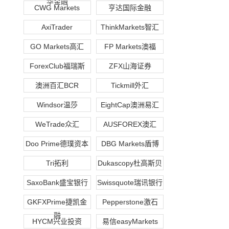
华金融
CWG Markets
亨达国际金融
AxiTrader
ThinkMarkets智汇
GO Markets高汇
FP Markets澳福
ForexClub福瑞斯
ZFX山海证券
澳洲百汇BCR
Tickmill外汇
Windsor温莎
EightCap澳洲易汇
WeTrade众汇
AUSFOREX澳汇
Doo Prime德璞资本
DBG Markets盾博
Tri拓利
Dukascopy杜高斯贝
SaxoBank盛宝银行
Swissquote瑞讯银行
GKFXPrime捷凯金
Pepperstone激石
融
HYCM兴业投资
易信easyMarkets