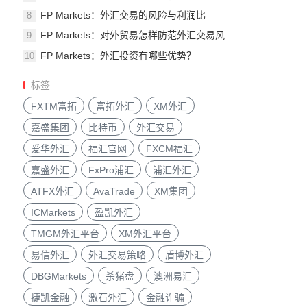
FP Markets：外汇交易的风险与利润比
8
FP Markets：对外贸易怎样防范外汇交易风
9
险
FP Markets：外汇投资有哪些优势？
10
标签
FXTM富拓
富拓外汇
XM外汇
嘉盛集团
比特币
外汇交易
爱华外汇
福汇官网
FXCM福汇
嘉盛外汇
FxPro浦汇
浦汇外汇
ATFX外汇
AvaTrade
XM集团
ICMarkets
盈凯外汇
TMGM外汇平台
XM外汇平台
易信外汇
外汇交易策略
盾博外汇
DBGMarkets
杀猪盘
澳洲易汇
捷凯金融
激石外汇
金融诈骗