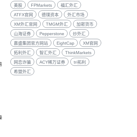
美股
FPMarkets
福汇外汇
ATFX官网
德璞资本
外汇市场
XM外汇官网
TMGM外汇
加密货币
山海证券
Pepperstone
炒外汇
嘉盛集团官方网站
EightCap
XM官网
拓利外汇
智汇外汇
ThinkMarkets
网恋诈骗
ACY稀万证券
tri拓利
易
希盟外汇
操