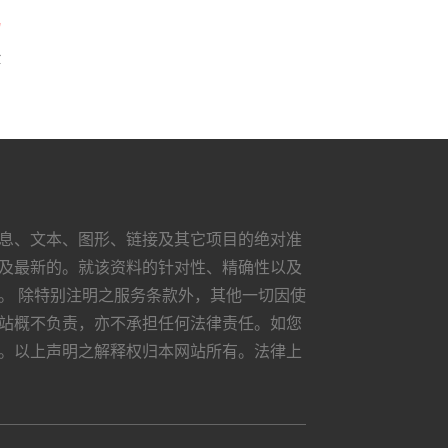
险
息、文本、图形、链接及其它项目的绝对准
及最新的。就该资料的针对性、精确性以及
。 除特别注明之服务条款外，其他一切因使
站概不负责，亦不承担任何法律责任。如您
。以上声明之解释权归本网站所有。法律上