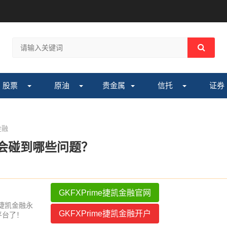
股票
原油
贵金属
信托
证券
金融
汇会碰到哪些问题？
GKFXPrime捷凯金融官网
e捷凯金融永
GKFXPrime捷凯金融开户
平台了！