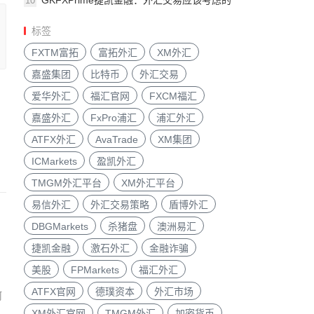
GKFXPrime捷凯金融：外汇交易应该考虑的
10
八大
标签
FXTM富拓
富拓外汇
XM外汇
嘉盛集团
比特币
外汇交易
爱华外汇
福汇官网
FXCM福汇
嘉盛外汇
FxPro浦汇
浦汇外汇
ATFX外汇
AvaTrade
XM集团
ICMarkets
盈凯外汇
TMGM外汇平台
XM外汇平台
易信外汇
外汇交易策略
盾博外汇
DBGMarkets
杀猪盘
澳洲易汇
捷凯金融
激石外汇
金融诈骗
美股
FPMarkets
福汇外汇
ATFX官网
德璞资本
外汇市场
何
XM外汇官网
TMGM外汇
加密货币