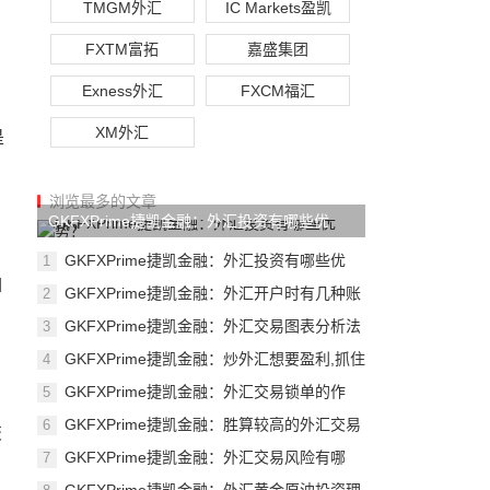
TMGM外汇
IC Markets盈凯
FXTM富拓
嘉盛集团
Exness外汇
FXCM福汇
XM外汇
是
浏览最多的文章
GKFXPrime捷凯金融：外汇投资有哪些优
势？
GKFXPrime捷凯金融：外汇投资有哪些优
1
势？
如
GKFXPrime捷凯金融：外汇开户时有几种账
2
户？
GKFXPrime捷凯金融：外汇交易图表分析法
3
有什
GKFXPrime捷凯金融：炒外汇想要盈利,抓住
4
这几
GKFXPrime捷凯金融：外汇交易锁单的作
5
用？
GKFXPrime捷凯金融：胜算较高的外汇交易
6
交
机会
GKFXPrime捷凯金融：外汇交易风险有哪
7
些？