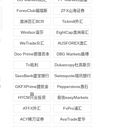
ForexClub福瑞斯
ZFX山海证券
澳洲百汇BCR
Tickmill外汇
Windsor温莎
EightCap澳洲易汇
要
WeTrade众汇
AUSFOREX澳汇
Doo Prime德璞资本
DBG Markets盾博
Tri拓利
Dukascopy杜高斯贝
SaxoBank盛宝银行
Swissquote瑞讯银行
般
的
GKFXPrime捷凯金
Pepperstone激石
融
HYCM兴业投资
易信easyMarkets
ATFX外汇
FxPro浦汇
ACY稀万证券
AvaTrade爱华
，