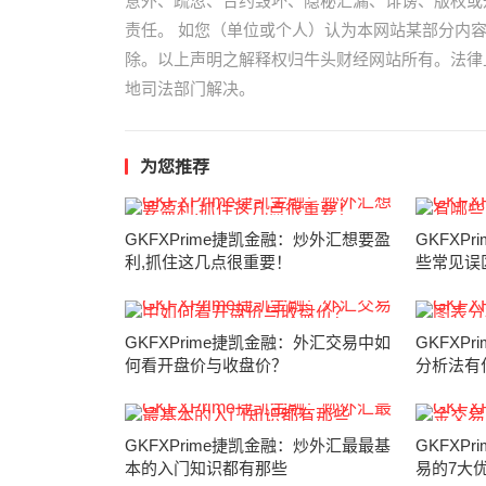
意外、疏忽、合约毁坏、隐秘汇漏、诽谤、版权或
责任。 如您（单位或个人）认为本网站某部分内
除。以上声明之解释权归牛头财经网站所有。法律
地司法部门解决。
为您推荐
GKFXPrime捷凯金融：炒外汇想要盈
GKFXP
利,抓住这几点很重要！
些常见误
GKFXPrime捷凯金融：外汇交易中如
GKFXP
何看开盘价与收盘价？
分析法有
GKFXPrime捷凯金融：炒外汇最最基
GKFXP
本的入门知识都有那些
易的7大