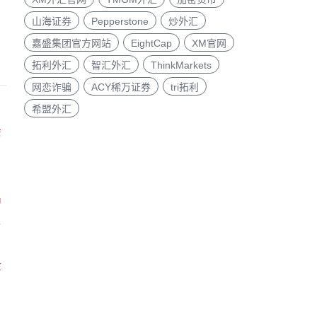
山海证券
Pepperstone
炒外汇
嘉盛集团官方网站
EightCap
XM官网
拓利外汇
智汇外汇
ThinkMarkets
网恋诈骗
ACY稀万证券
tri拓利
希盟外汇
到
外
油