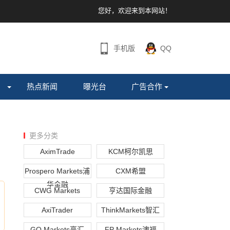
您好，欢迎来到本网站！
手机版
QQ
热点新闻
曝光台
广告合作
更多分类
AximTrade
KCM柯尔凯思
Prospero Markets浦
CXM希盟
华金融
CWG Markets
亨达国际金融
AxiTrader
ThinkMarkets智汇
GO Markets高汇
FP Markets澳福